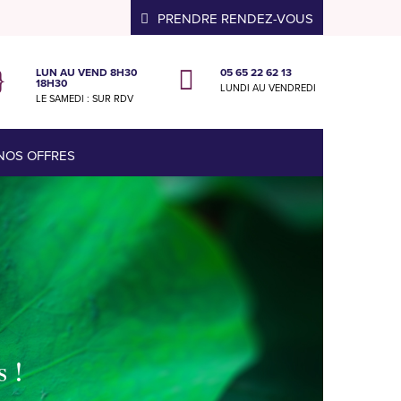
PRENDRE RENDEZ-VOUS
LUN AU VEND 8H30
05 65 22 62 13
}

18H30
LUNDI AU VENDREDI
LE SAMEDI : SUR RDV
NOS OFFRES
s !