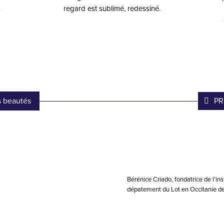
s
regard est sublimé, redessiné.
s beautés
PR
Bérénice Criado, fondatrice de l’in
dépatement du Lot en Occitanie de